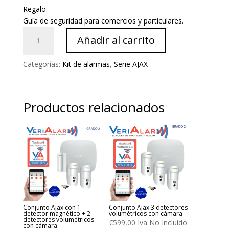
Regalo:
Guía de seguridad para comercios y particulares.
Conjunto
Añadir al carrito
de
alarma
Categorías:
Kit de alarmas
,
Serie AJAX
Ajax
con
detector
magnético
Productos relacionados
+
detector
IR
+
detector
IR
con
cámara
Conjunto Ajax con 1
Conjunto Ajax 3 detectores
cantidad
detector magnético + 2
volumétricos con cámara
detectores volumétricos
€
599,00
Iva No Incluido
con cámara